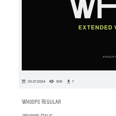
03.07.2024
358
7