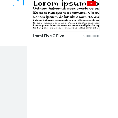
Paid
Immi Five O Five
0 шрифтів