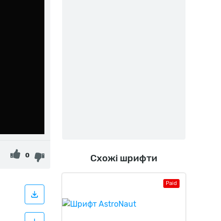
0
Схожі шрифти
Paid