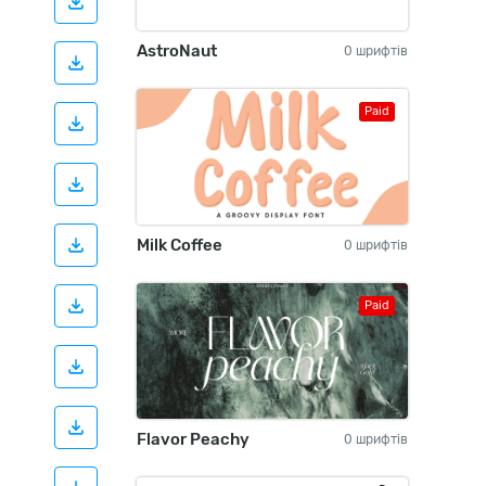
AstroNaut
0 шрифтів
Paid
Milk Coffee
0 шрифтів
Paid
Flavor Peachy
0 шрифтів