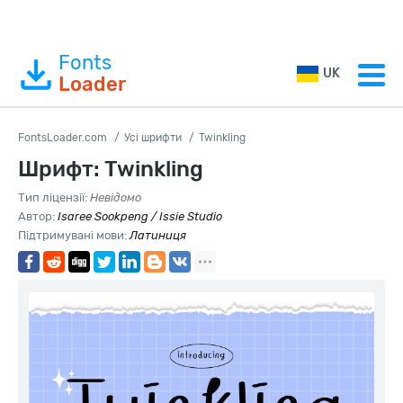
Fonts
UK
Loader
FontsLoader.com
Усі шрифти
Twinkling
Шрифт: Twinkling
Тип ліцензії:
Невідомо
Автор:
Isaree Sookpeng / Issie Studio
Підтримувані мови:
Латиниця