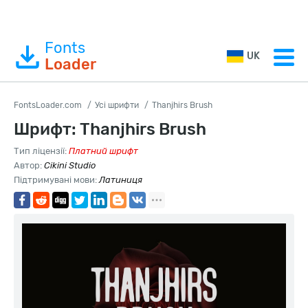
Fonts
UK
Loader
FontsLoader.com
Усі шрифти
Thanjhirs Brush
Шрифт: Thanjhirs Brush
Тип ліцензії:
Платний шрифт
Автор:
Cikini Studio
Підтримувані мови:
Латиниця