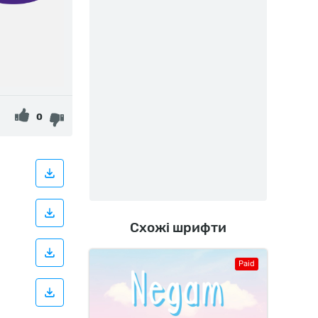
0
Схожі шрифти
Paid