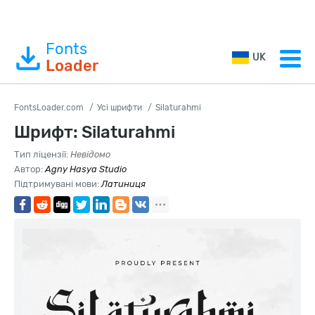
Fonts
UK
Loader
FontsLoader.com
Усі шрифти
Silaturahmi
Шрифт: Silaturahmi
Тип ліцензії:
Невідомо
Автор:
Agny Hasya Studio
Підтримувані мови:
Латиниця