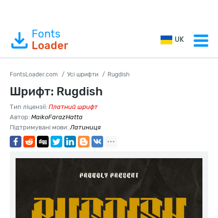
Fonts
UK
Loader
FontsLoader.com
Усі шрифти
Rugdish
Шрифт: Rugdish
Тип ліцензії:
Платний шрифт
Автор:
MaikoFarazHatta
Підтримувані мови:
Латиниця