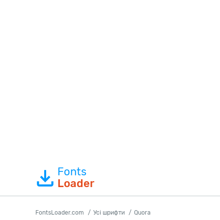
Fonts
Loader
FontsLoader.com
Усі шрифти
Quora