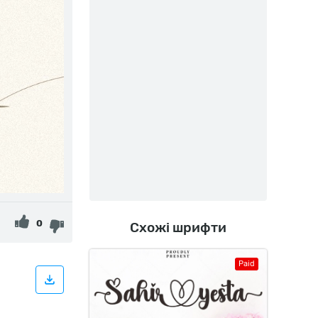
0
Схожі шрифти
Paid