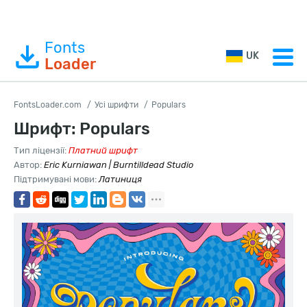
Fonts
UK
Loader
FontsLoader.com
Усі шрифти
Populars
Шрифт: Populars
Тип ліцензії:
Платний шрифт
Автор:
Eric Kurniawan | Burntilldead Studio
Підтримувані мови:
Латиниця