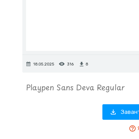
18.05.2025
316
8
Заван