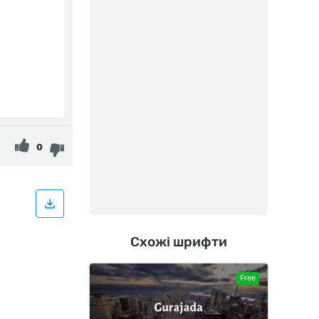
0
Схожі шрифти
Free