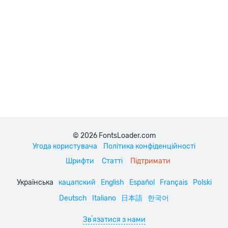
© 2026 FontsLoader.com
Угода користувача
Політика конфіденційності
Шрифти
Статті
Підтримати
Українська
кацапский
English
Español
Français
Polski
Deutsch
Italiano
日本語
한국어
Звʼязатися з нами