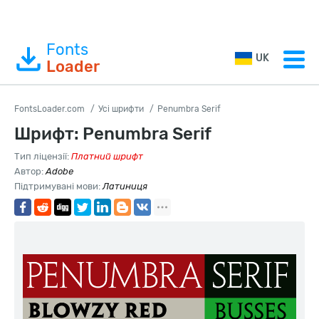
Fonts
UK
Loader
FontsLoader.com
Усі шрифти
Penumbra Serif
Шрифт: Penumbra Serif
Тип ліцензії:
Платний шрифт
Автор:
Adobe
Підтримувані мови:
Латиниця