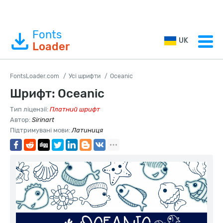
Fonts
UK
Loader
FontsLoader.com
Усі шрифти
Oceanic
Шрифт: Oceanic
Тип ліцензії:
Платний шрифт
Автор:
Sirinart
Підтримувані мови:
Латиниця