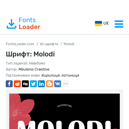
Fonts
UK
Loader
FontsLoader.com
Усі шрифти
Molodi
Шрифт: Molodi
Тип ліцензії:
Невідомо
Автор:
Maulana Creative
Підтримувані мови:
Кирилиця, латиниця