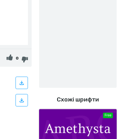
0
Схожі шрифти
Free