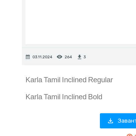
03.11.2024
264
3
Завант