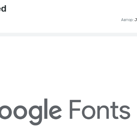
ed
Автор:
J