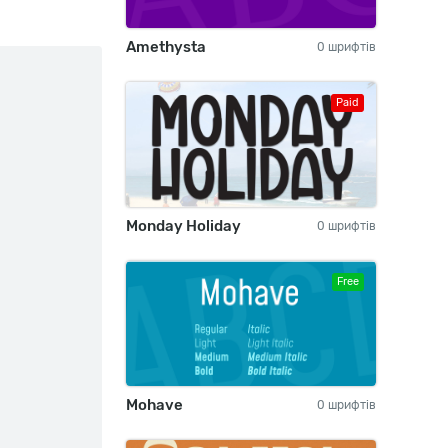
Amethysta
0 шрифтів
Paid
Monday Holiday
0 шрифтів
Free
Mohave
0 шрифтів