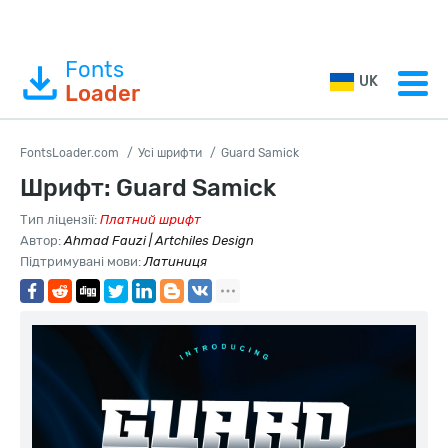
Fonts
UK
Loader
FontsLoader.com
Усі шрифти
Guard Samick
Шрифт: Guard Samick
Тип ліцензії:
Платний шрифт
Автор:
Ahmad Fauzi | Artchiles Design
Підтримувані мови:
Латиниця