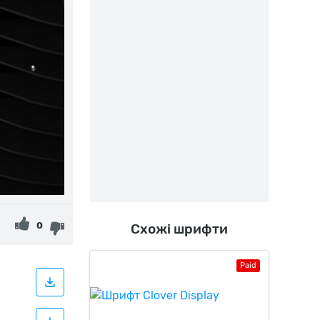
0
Схожі шрифти
Paid