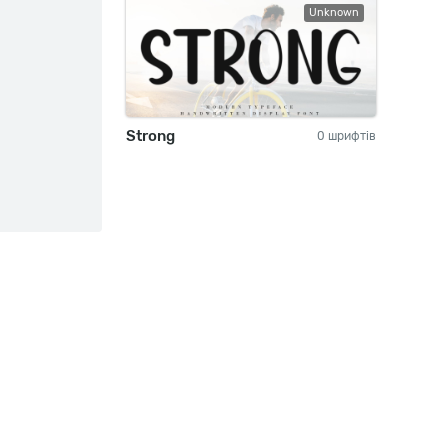
Unknown
Strong
0 шрифтів