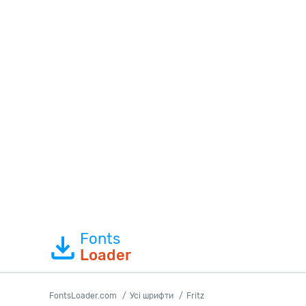
Fonts
Loader
FontsLoader.com
Усі шрифти
Fritz