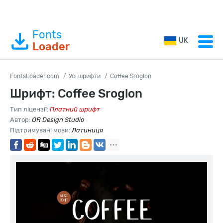
Fonts
UK
Loader
FontsLoader.com
Усі шрифти
Coffee Sroglon
Шрифт: Coffee Sroglon
Тип ліцензії:
Платний шрифт
Автор:
QR Design Studio
Підтримувані мови:
Латиниця