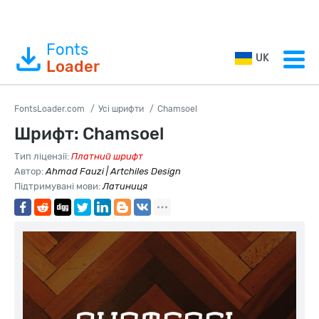
Fonts
UK
Loader
FontsLoader.com
Усі шрифти
Chamsoel
Шрифт: Chamsoel
Тип ліцензії:
Платний шрифт
Автор:
Ahmad Fauzi | Artchiles Design
Підтримувані мови:
Латиниця