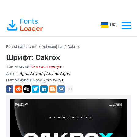
Fonts
UK
Loader
FontsLoader.com
Усі шрифти
Cakrox
Шрифт: Cakrox
Тип ліцензії:
Платний шрифт
Автор:
Agus Ariyadi | Ariyadi Agus
Підтримувані мови:
Латиниця