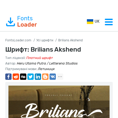
Fonts
UK
Loader
FontsLoader.com
Усі шрифти
Brilians Akshend
Шрифт: Brilians Akshend
Тип ліцензії:
Платний шрифт
Автор:
Heru Utama Putra / Letterena Studios
Підтримувані мови:
Латиниця